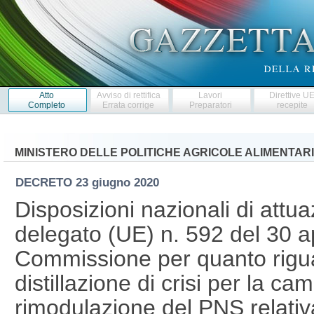
Atto
Avviso di rettifica
Lavori
Direttive U
Completo
Errata corrige
Preparatori
recepite
MINISTERO DELLE POLITICHE AGRICOLE ALIMENTARI
DECRETO
23 giugno 2020
Disposizioni nazionali di attu
delegato (UE) n. 592 del 30 ap
Commissione per quanto rigua
distillazione di crisi per la 
rimodulazione del PNS relativa