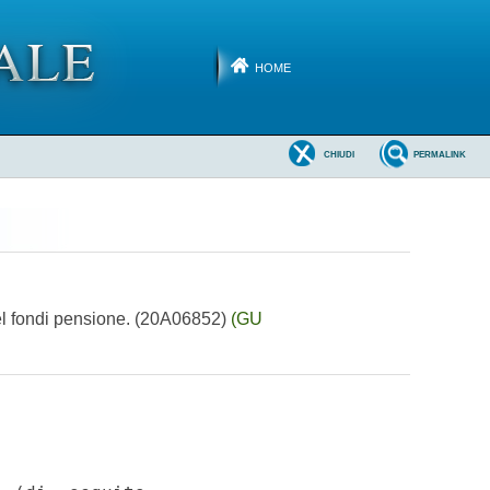
HOME
CHIUDI
PERMALINK
del fondi pensione. (20A06852)
(GU