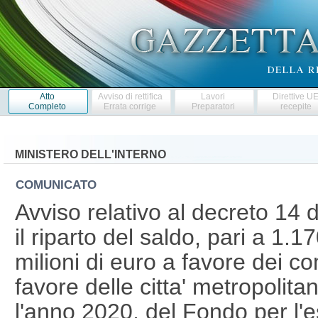
Atto
Avviso di rettifica
Lavori
Direttive U
Completo
Errata corrige
Preparatori
recepite
MINISTERO DELL'INTERNO
COMUNICATO
Avviso relativo al decreto 14
il riparto del saldo, pari a 1.1
milioni di euro a favore dei c
favore delle citta' metropolita
l'anno 2020, del Fondo per l'es