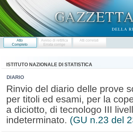
Atto
Avviso di rettifica
Atti correlati
Completo
Errata corrige
ISTITUTO NAZIONALE DI STATISTICA
DIARIO
Rinvio del diario delle prove s
per titoli ed esami, per la cope
a diciotto, di tecnologo III liv
indeterminato.
(GU n.23 del 