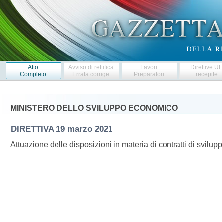
Atto
Avviso di rettifica
Lavori
Direttive U
Completo
Errata corrige
Preparatori
recepite
MINISTERO DELLO SVILUPPO ECONOMICO
DIRETTIVA
19 marzo 2021
Attuazione delle disposizioni in materia di contratti di svil