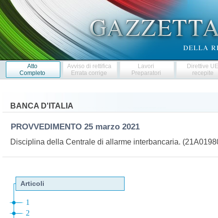
Atto
Avviso di rettifica
Lavori
Direttive U
Completo
Errata corrige
Preparatori
recepite
BANCA D'ITALIA
PROVVEDIMENTO
25 marzo 2021
Disciplina della Centrale di allarme interbancaria. (21A019