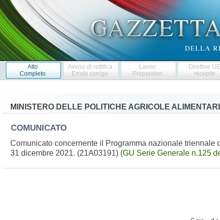
Atto
Avviso di rettifica
Lavori
Direttive U
Completo
Errata corrige
Preparatori
recepite
MINISTERO DELLE POLITICHE AGRICOLE ALIMENTARI
COMUNICATO
Comunicato concernente il Programma nazionale triennale de
31 dicembre 2021. (21A03191)
(GU Serie Generale n.125 d