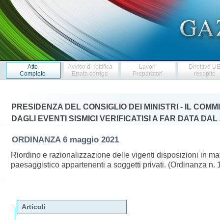
Atto
Avviso di rettifica
Lavori
Direttive U
Completo
Errata corrige
Preparatori
recepite
PRESIDENZA DEL CONSIGLIO DEI MINISTRI - IL COM
DAGLI EVENTI SISMICI VERIFICATISI A FAR DATA DAL
ORDINANZA
6 maggio 2021
Riordino e razionalizzazione delle vigenti disposizioni in mate
paesaggistico appartenenti a soggetti privati. (Ordinanza n