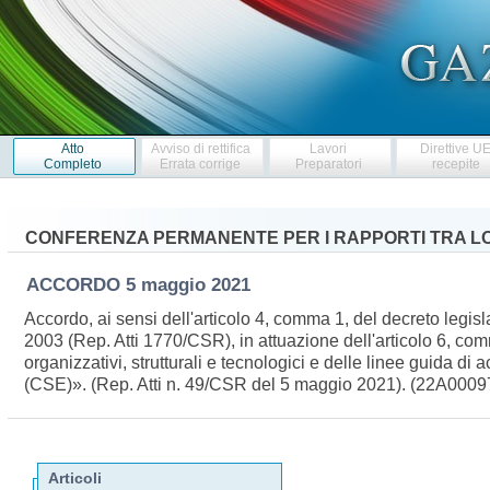
Atto
Avviso di rettifica
Lavori
Direttive U
Completo
Errata corrige
Preparatori
recepite
CONFERENZA PERMANENTE PER I RAPPORTI TRA LO
ACCORDO
5 maggio 2021
Accordo, ai sensi dell'articolo 4, comma 1, del decreto legi
2003 (Rep. Atti 1770/CSR), in attuazione dell'articolo 6, com
organizzativi, strutturali e tecnologici e delle linee guida di
(CSE)». (Rep. Atti n. 49/CSR del 5 maggio 2021). (22A000