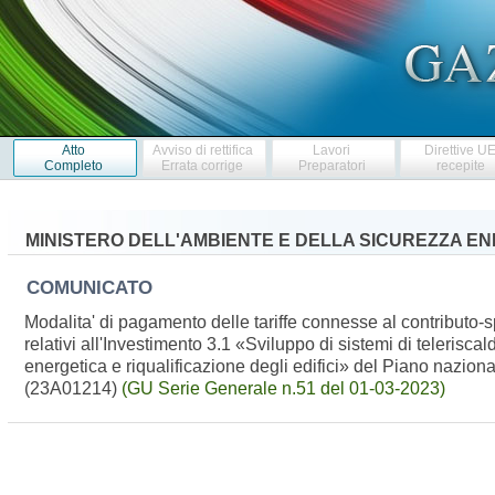
Atto
Avviso di rettifica
Lavori
Direttive U
Completo
Errata corrige
Preparatori
recepite
MINISTERO DELL'AMBIENTE E DELLA SICUREZZA E
COMUNICATO
Modalita' di pagamento delle tariffe connesse al contributo-s
relativi all'Investimento 3.1 «Sviluppo di sistemi di teleri
energetica e riqualificazione degli edifici» del Piano nazio
(23A01214)
(GU Serie Generale n.51 del 01-03-2023)