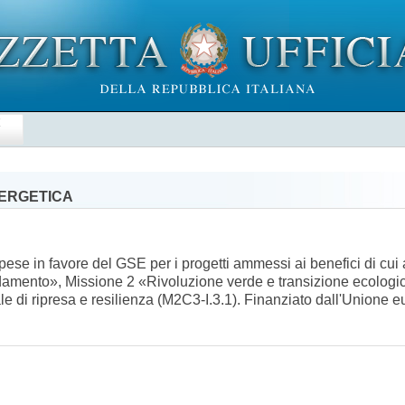
E
NERGETICA
pese in favore del GSE per i progetti ammessi ai benefici di cui
scaldamento», Missione 2 «Rivoluzione verde e transizione ecolo
nale di ripresa e resilienza (M2C3-I.3.1). Finanziato dall'Union