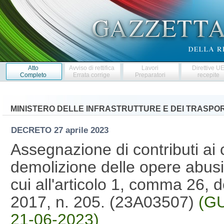
Atto
Avviso di rettifica
Lavori
Direttive U
Completo
Errata corrige
Preparatori
recepite
MINISTERO DELLE INFRASTRUTTURE E DEI TRASPOR
DECRETO
27 aprile 2023
Assegnazione di contributi ai c
demolizione delle opere abusiv
cui all'articolo 1, comma 26, 
2017, n. 205. (23A03507)
(GU
21-06-2023)