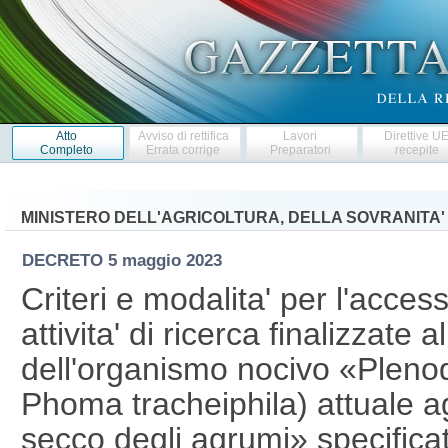
Atto
Avviso di rettifica
Lavori
Direttive U
Completo
Errata corrige
Preparatori
recepite
MINISTERO DELL'AGRICOLTURA, DELLA SOVRANITA'
DECRETO
5 maggio 2023
Criteri e modalita' per l'acce
attivita' di ricerca finalizzate
dell'organismo nocivo «Plenod
Phoma tracheiphila) attuale 
secco degli agrumi» specificat