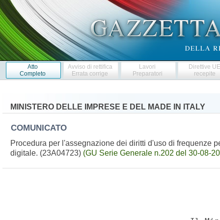
Atto
Avviso di rettifica
Lavori
Direttive U
Completo
Errata corrige
Preparatori
recepite
MINISTERO DELLE IMPRESE E DEL MADE IN ITALY
COMUNICATO
Procedura per l'assegnazione dei diritti d'uso di frequenze per
digitale. (23A04723)
(GU Serie Generale n.202 del 30-08-20