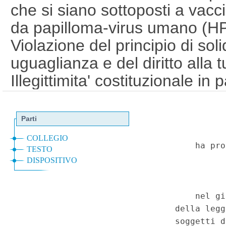
che si siano sottoposti a vacc
da papilloma-virus umano (HP
Violazione del principio di solid
uguaglianza e del diritto alla t
Illegittimita' costituzionale in
febbraio 1992, n. 210, art. 1,
artt. 2, 3 e 32. (T-230181)
(G
Costituzionale n.39 del 27-9-