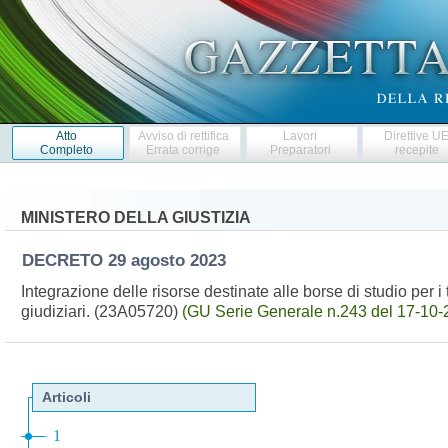
Atto
Avviso di rettifica
Lavori
Direttive U
Completo
Errata corrige
Preparatori
recepite
MINISTERO DELLA GIUSTIZIA
DECRETO
29 agosto 2023
Integrazione delle risorse destinate alle borse di studio per i t
giudiziari. (23A05720)
(GU Serie Generale n.243 del 17-10-