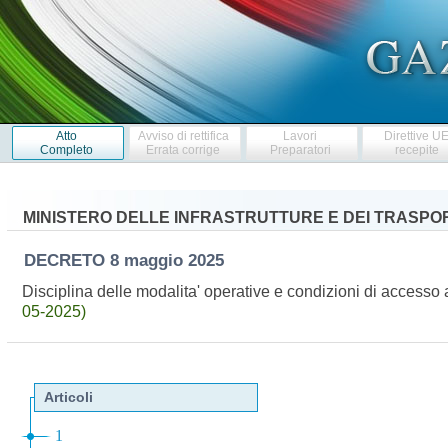
Atto
Avviso di rettifica
Lavori
Direttive U
Completo
Errata corrige
Preparatori
recepite
MINISTERO DELLE INFRASTRUTTURE E DEI TRASPO
DECRETO
8 maggio 2025
Disciplina delle modalita' operative e condizioni di access
05-2025)