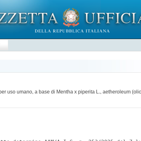
E
er uso umano, a base di Mentha x piperita L., aetheroleum (olio