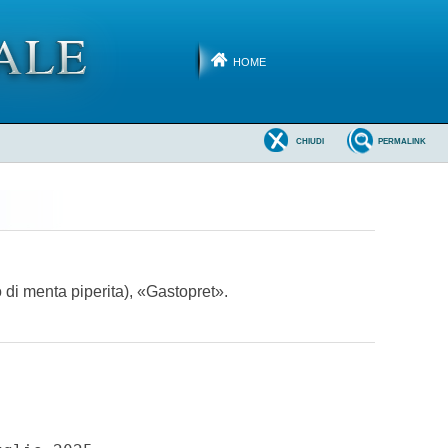
HOME
CHIUDI
PERMALINK
 di menta piperita), «Gastopret».