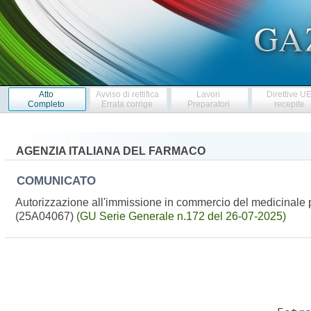
Atto
Avviso di rettifica
Lavori
Direttive U
Completo
Errata corrige
Preparatori
recepite
AGENZIA ITALIANA DEL FARMACO
COMUNICATO
Autorizzazione all'immissione in commercio del medicinale p
(25A04067)
(GU Serie Generale n.172 del 26-07-2025)