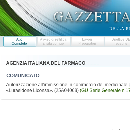
Atto
Avviso di rettifica
Lavori
Direttive U
Completo
Errata corrige
Preparatori
recepite
AGENZIA ITALIANA DEL FARMACO
COMUNICATO
Autorizzazione all'immissione in commercio del medicinale p
«Lurasidone Liconsa». (25A04068)
(GU Serie Generale n.1