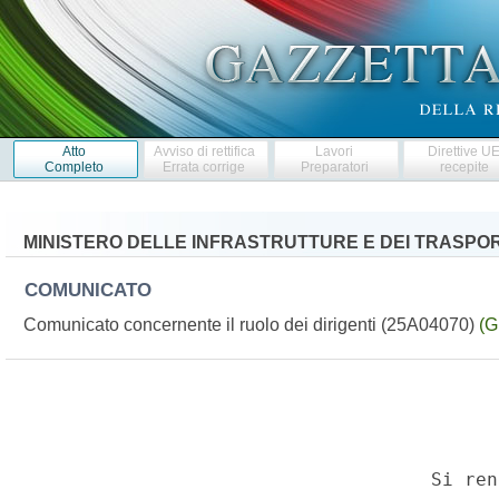
Atto
Avviso di rettifica
Lavori
Direttive U
Completo
Errata corrige
Preparatori
recepite
MINISTERO DELLE INFRASTRUTTURE E DEI TRASPOR
COMUNICATO
Comunicato concernente il ruolo dei dirigenti (25A04070)
(G