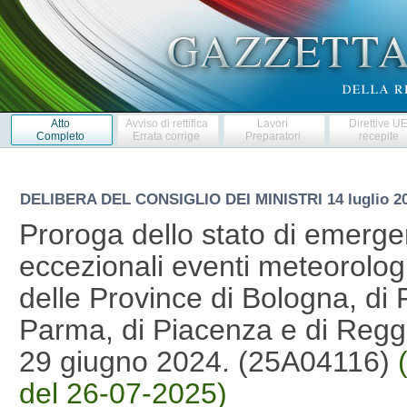
Atto
Avviso di rettifica
Lavori
Direttive U
Completo
Errata corrige
Preparatori
recepite
DELIBERA DEL CONSIGLIO DEI MINISTRI
14 luglio 
Proroga dello stato di emerg
eccezionali eventi meteorologici
delle Province di Bologna, di 
Parma, di Piacenza e di Reggio
29 giugno 2024. (25A04116)
del 26-07-2025)