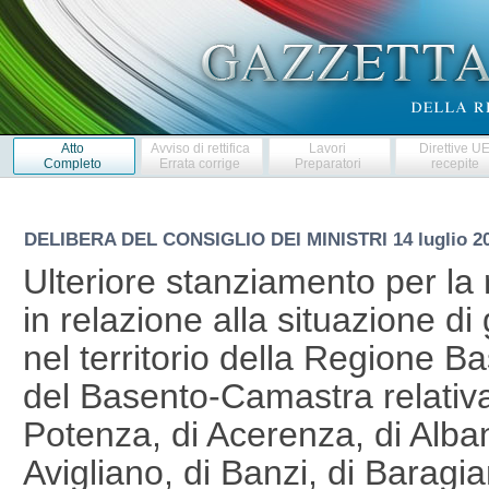
Atto
Avviso di rettifica
Lavori
Direttive U
Completo
Errata corrige
Preparatori
recepite
DELIBERA DEL CONSIGLIO DEI MINISTRI
14 luglio 
Ulteriore stanziamento per la r
in relazione alla situazione di 
nel territorio della Regione Ba
del Basento-Camastra relativ
Potenza, di Acerenza, di Alban
Avigliano, di Banzi, di Baragia