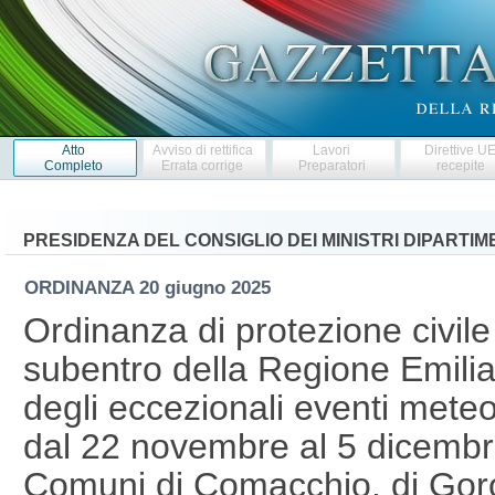
Atto
Avviso di rettifica
Lavori
Direttive U
Completo
Errata corrige
Preparatori
recepite
PRESIDENZA DEL CONSIGLIO DEI MINISTRI DIPARTI
ORDINANZA
20 giugno 2025
Ordinanza di protezione civile 
subentro della Regione Emil
degli eccezionali eventi meteoro
dal 22 novembre al 5 dicembre
Comuni di Comacchio, di Goro 