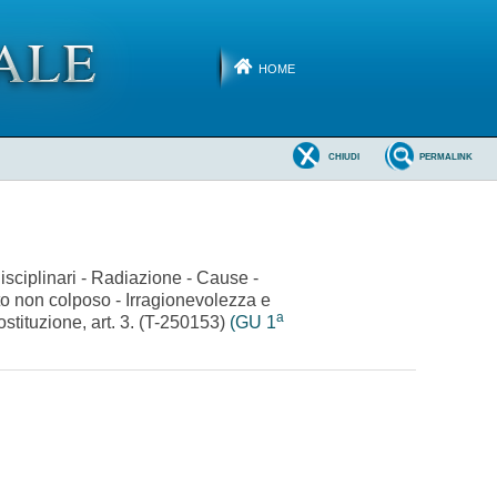
HOME
CHIUDI
PERMALINK
disciplinari - Radiazione - Cause -
ato non colposo - Irragionevolezza e
a
Costituzione, art. 3. (T-250153)
(GU 1