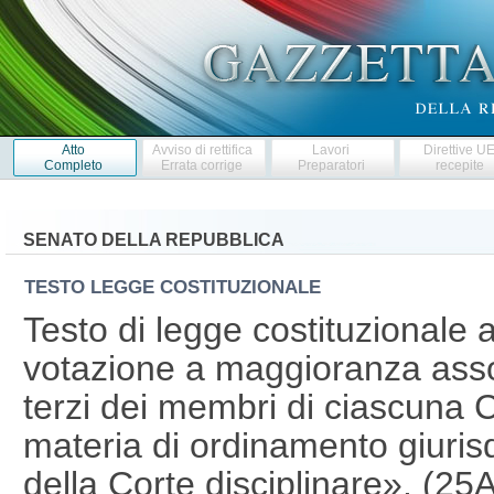
Atto
Avviso di rettifica
Lavori
Direttive U
Completo
Errata corrige
Preparatori
recepite
SENATO DELLA REPUBBLICA
TESTO LEGGE COSTITUZIONALE
Testo di legge costituzionale
votazione a maggioranza assol
terzi dei membri di ciascuna
materia di ordinamento giurisdi
della Corte disciplinare». (2