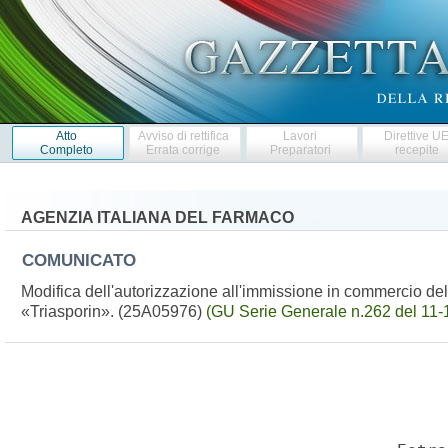
Atto
Avviso di rettifica
Lavori
Direttive U
Completo
Errata corrige
Preparatori
recepite
AGENZIA ITALIANA DEL FARMACO
COMUNICATO
Modifica dell'autorizzazione all'immissione in commercio de
«Triasporin». (25A05976)
(GU Serie Generale n.262 del 11-