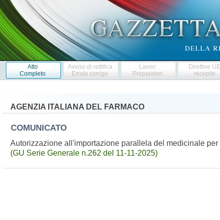
Atto
Avviso di rettifica
Lavori
Direttive U
Completo
Errata corrige
Preparatori
recepite
AGENZIA ITALIANA DEL FARMACO
COMUNICATO
Autorizzazione all'importazione parallela del medicinale 
(GU Serie Generale n.262 del 11-11-2025)