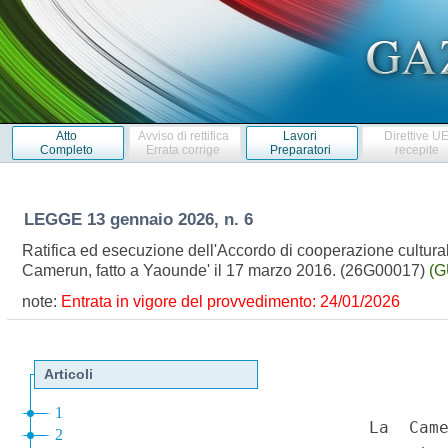
Atto
Avviso di rettifica
Lavori
Direttive U
Completo
Errata corrige
Preparatori
recepite
LEGGE
13 gennaio 2026, n. 6
Ratifica ed esecuzione dell'Accordo di cooperazione culturale
Camerun, fatto a Yaounde' il 17 marzo 2016. (26G00017)
(G
note:
Entrata in vigore del provvedimento: 24/01/2026