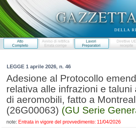
Atto
Avviso di rettifica
Lavori
Direttive U
Completo
Errata corrige
Preparatori
recepite
LEGGE
1 aprile 2026, n. 46
Adesione al Protocollo emend
relativa alle infrazioni e talun
di aeromobili, fatto a Montreal 
(26G00063)
(GU Serie Genera
note:
Entrata in vigore del provvedimento: 11/04/2026