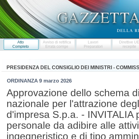
Atto
Avviso di rettifica
Lavori
Direttive U
Completo
Errata corrige
Preparatori
recepite
PRESIDENZA DEL CONSIGLIO DEI MINISTRI - COMMI
ORDINANZA
9 marzo 2026
Approvazione dello schema di
nazionale per l'attrazione degl
d'impresa S.p.a. - INVITALIA p
personale da adibire alle attiv
ingegneristico e di tipo ammin