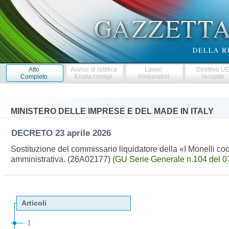
Atto
Avviso di rettifica
Lavori
Direttive U
Completo
Errata corrige
Preparatori
recepite
MINISTERO DELLE IMPRESE E DEL MADE IN ITALY
DECRETO
23 aprile 2026
Sostituzione del commissario liquidatore della «I Monelli coop
amministrativa. (26A02177)
(GU Serie Generale n.104 del 0