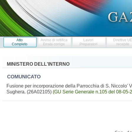
Atto
Avviso di rettifica
Lavori
Direttive U
Completo
Errata corrige
Preparatori
recepite
MINISTERO DELL'INTERNO
COMUNICATO
Fusione per incorporazione della Parrocchia di S. Niccolo' V
Sughera. (26A02105)
(GU Serie Generale n.105 del 08-05-