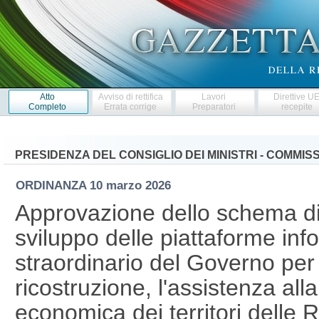
Atto
Avviso di rettifica
Lavori
Direttive U
Completo
Errata corrige
Preparatori
recepite
PRESIDENZA DEL CONSIGLIO DEI MINISTRI - COMMI
ORDINANZA
10 marzo 2026
Approvazione dello schema di
sviluppo delle piattaforme in
straordinario del Governo per 
ricostruzione, l'assistenza all
economica dei territori delle 