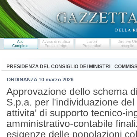
Atto
Avviso di rettifica
Lavori
Direttive U
Completo
Errata corrige
Preparatori
recepite
PRESIDENZA DEL CONSIGLIO DEI MINISTRI - COMMI
ORDINANZA
10 marzo 2026
Approvazione dello schema d
S.p.a. per l'individuazione del
attivita' di supporto tecnico-in
amministrativo-contabile finali
esigenze delle popolazioni colp