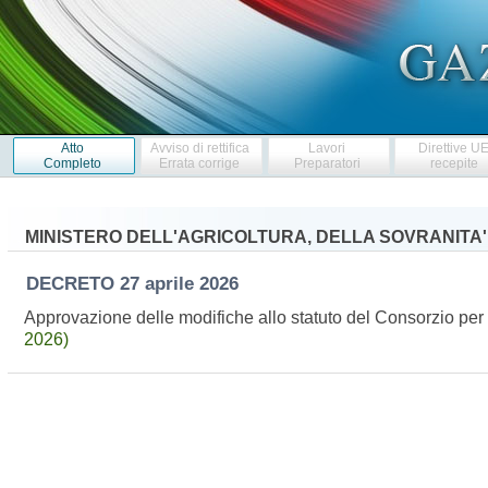
Atto
Avviso di rettifica
Lavori
Direttive U
Completo
Errata corrige
Preparatori
recepite
MINISTERO DELL'AGRICOLTURA, DELLA SOVRANITA
DECRETO
27 aprile 2026
Approvazione delle modifiche allo statuto del Consorzio pe
2026)