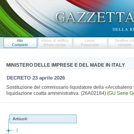
Atto
Avviso di rettifica
Lavori
Direttive U
Completo
Errata corrige
Preparatori
recepite
MINISTERO DELLE IMPRESE E DEL MADE IN ITALY
DECRETO
23 aprile 2026
Sostituzione del commissario liquidatore della «Arcobaleno s
liquidazione coatta amministrativa. (26A02184)
(GU Serie G