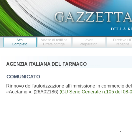
Atto
Avviso di rettifica
Lavori
Direttive U
Completo
Errata corrige
Preparatori
recepite
AGENZIA ITALIANA DEL FARMACO
COMUNICATO
Rinnovo dell'autorizzazione all'immissione in commercio de
«Acetamol». (26A02186)
(GU Serie Generale n.105 del 08-