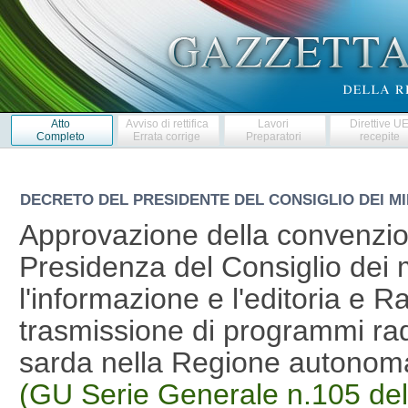
Atto
Avviso di rettifica
Lavori
Direttive U
Completo
Errata corrige
Preparatori
recepite
DECRETO DEL PRESIDENTE DEL CONSIGLIO DEI MI
Approvazione della convenzion
Presidenza del Consiglio dei m
l'informazione e l'editoria e R
trasmissione di programmi radio
sarda nella Regione autono
(GU Serie Generale n.105 de