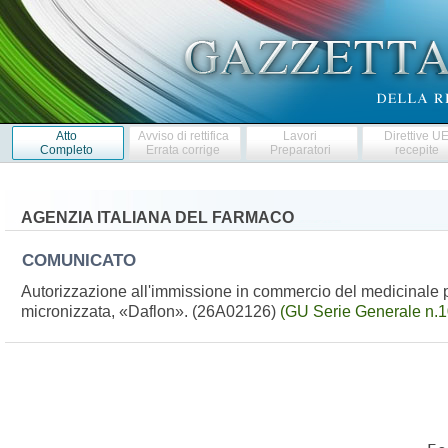
Atto
Avviso di rettifica
Lavori
Direttive U
Completo
Errata corrige
Preparatori
recepite
AGENZIA ITALIANA DEL FARMACO
COMUNICATO
Autorizzazione all'immissione in commercio del medicinale p
micronizzata, «Daflon». (26A02126)
(GU Serie Generale n.1