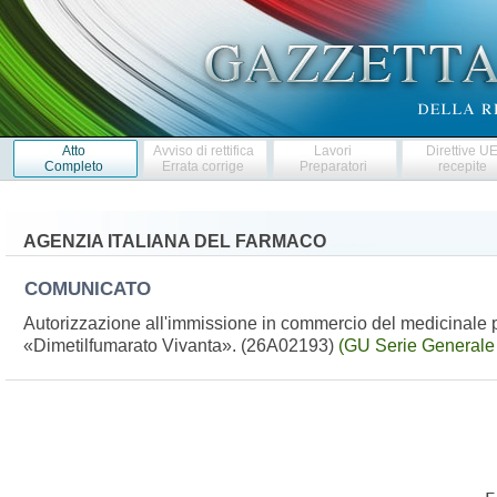
Atto
Avviso di rettifica
Lavori
Direttive U
Completo
Errata corrige
Preparatori
recepite
AGENZIA ITALIANA DEL FARMACO
COMUNICATO
Autorizzazione all'immissione in commercio del medicinale 
«Dimetilfumarato Vivanta». (26A02193)
(GU Serie Generale 