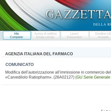
Atto
Avviso di rettifica
Lavori
Direttive U
Completo
Errata corrige
Preparatori
recepite
AGENZIA ITALIANA DEL FARMACO
COMUNICATO
Modifica dell'autorizzazione all'immissione in commercio de
«Carvedilolo Ratiopharm». (26A02127)
(GU Serie Generale 