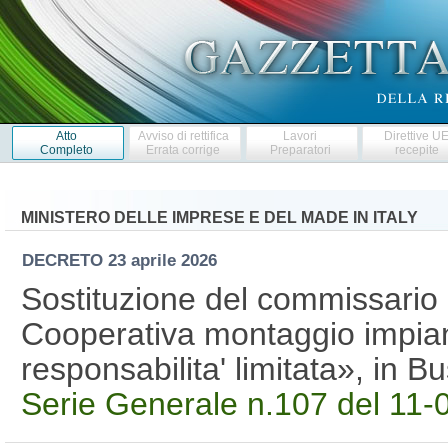
Atto
Avviso di rettifica
Lavori
Direttive U
Completo
Errata corrige
Preparatori
recepite
MINISTERO DELLE IMPRESE E DEL MADE IN ITALY
DECRETO
23 aprile 2026
Sostituzione del commissario 
Cooperativa montaggio impiant
responsabilita' limitata», in 
Serie Generale n.107 del 11-