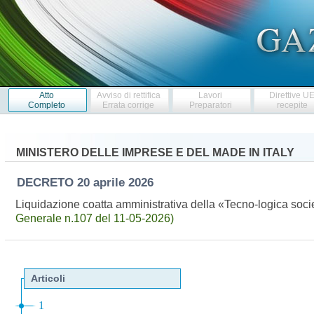
Atto
Avviso di rettifica
Lavori
Direttive U
Completo
Errata corrige
Preparatori
recepite
MINISTERO DELLE IMPRESE E DEL MADE IN ITALY
DECRETO
20 aprile 2026
Liquidazione coatta amministrativa della «Tecno-logica socie
Generale n.107 del 11-05-2026)