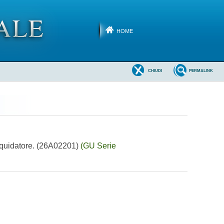
HOME
CHIUDI
PERMALINK
liquidatore. (26A02201)
(GU Serie