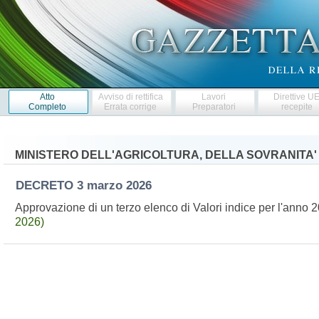
Atto
Avviso di rettifica
Lavori
Direttive U
Completo
Errata corrige
Preparatori
recepite
MINISTERO DELL'AGRICOLTURA, DELLA SOVRANITA'
DECRETO
3 marzo 2026
Approvazione di un terzo elenco di Valori indice per l'anno
2026)