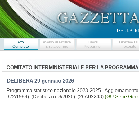
Atto
Avviso di rettifica
Lavori
Direttive U
Completo
Errata corrige
Preparatori
recepite
COMITATO INTERMINISTERIALE PER LA PROGRAMMA
DELIBERA
29 gennaio 2026
Programma statistico nazionale 2023-2025 - Aggiornamento 20
322/1989). (Delibera n. 8/2026). (26A02243)
(GU Serie Gene