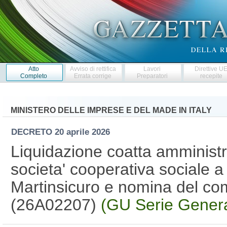
Atto
Avviso di rettifica
Lavori
Direttive U
Completo
Errata corrige
Preparatori
recepite
MINISTERO DELLE IMPRESE E DEL MADE IN ITALY
DECRETO
20 aprile 2026
Liquidazione coatta amministr
societa' cooperativa sociale a 
Martinsicuro e nomina del com
(26A02207)
(GU Serie Genera