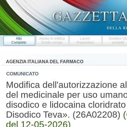
Atto
Avviso di rettifica
Lavori
Direttive U
Completo
Errata corrige
Preparatori
recepite
AGENZIA ITALIANA DEL FARMACO
COMUNICATO
Modifica dell'autorizzazione 
del medicinale per uso umano
disodico e lidocaina cloridra
Disodico Teva». (26A02208)
del 12-05-2026)