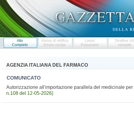
Atto
Avviso di rettifica
Lavori
Direttive U
Completo
Errata corrige
Preparatori
recepite
AGENZIA ITALIANA DEL FARMACO
COMUNICATO
Autorizzazione all'importazione parallela del medicinale p
n.108 del 12-05-2026)