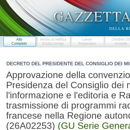
Atto
Avviso di rettifica
Lavori
Direttive U
Completo
Errata corrige
Preparatori
recepite
DECRETO DEL PRESIDENTE DEL CONSIGLIO DEI MI
Approvazione della convenzion
Presidenza del Consiglio dei m
l'informazione e l'editoria e R
trasmissione di programmi radio
francese nella Regione auton
(26A02253)
(GU Serie Genera