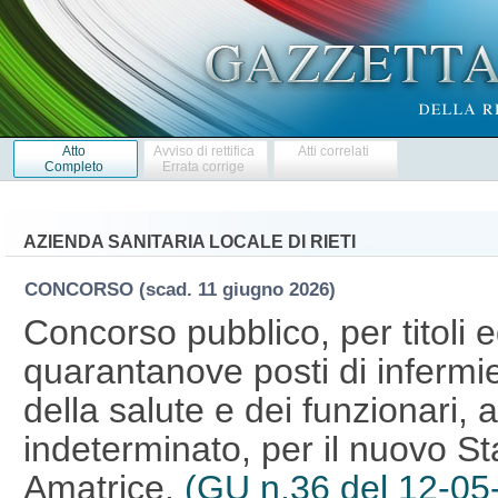
Atto
Avviso di rettifica
Atti correlati
Completo
Errata corrige
AZIENDA SANITARIA LOCALE DI RIETI
CONCORSO
(scad. 11 giugno 2026)
Concorso pubblico, per titoli 
quarantanove posti di infermie
della salute e dei funzionari,
indeterminato, per il nuovo St
Amatrice.
(GU n.36 del 12-05