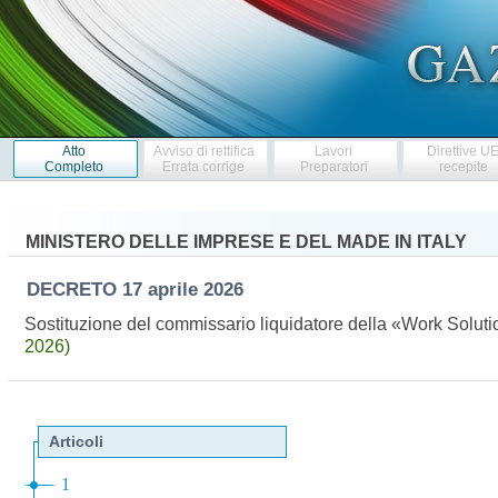
Atto
Avviso di rettifica
Lavori
Direttive U
Completo
Errata corrige
Preparatori
recepite
MINISTERO DELLE IMPRESE E DEL MADE IN ITALY
DECRETO
17 aprile 2026
Sostituzione del commissario liquidatore della «Work Soluti
2026)