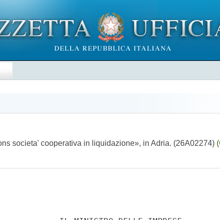
E
ons societa' cooperativa in liquidazione», in Adria. (26A02274)